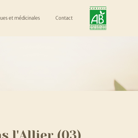
ues et médicinales
ues et médicinales
Contact
Contact
s
s
es
es
ns
l'Allier
(03)